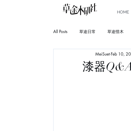
HOME
All Posts
草途日常
草途惜木
MeiSuet
Feb 10, 2
Story
Book
Learn
C
漆器Q&