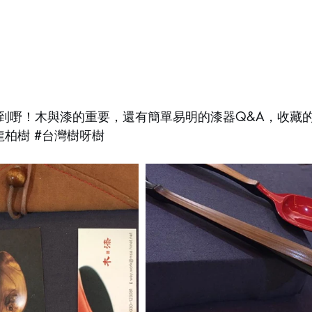
同時學到嘢！木與漆的重要，還有簡單易明的漆器Q&A，收藏
龍柏樹
#台灣樹呀樹