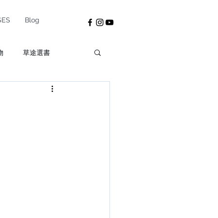
SES
Blog
物
草途選書