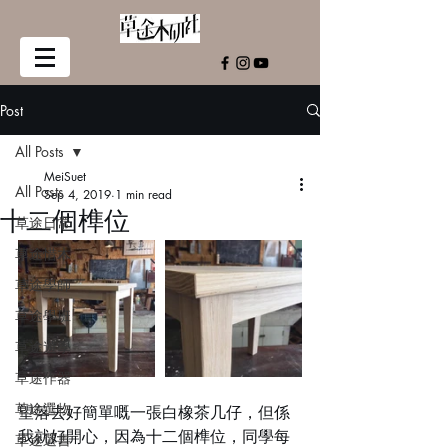
Post
All Posts
MeiSuet
All Posts
Sep 4, 2019
1 min read
十二個榫位
草途日常
草途惜木
草途學師
草途學班
草途遊學
草途作器
草途選物
望落去好簡單嘅一張白橡茶几仔，但係
我就好開心，因為十二個榫位，同學每
草途選書