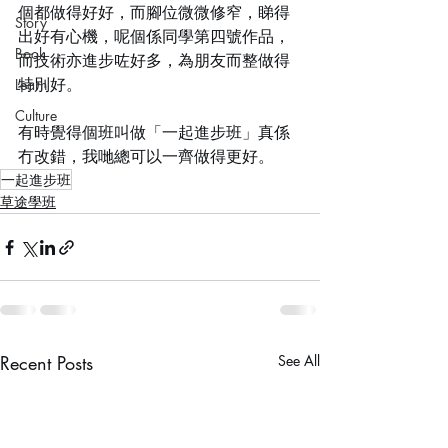
個都做得好好，而腳位微微修窄，睇得
Story
出好有心機，呢個係同學第四號作品，
Book
而技術亦進步咗好多，為朋友而整做得
特別好。
Learn
Culture
有時覺得個班叫做「一起進步班」真係
冇改錯，我哋總可以一齊做得更好。
一起進步班
草途學班
Recent Posts
See All