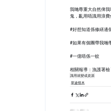
我哋尊重大自然俾我
鬼，亂用唔識用浪費
#好想知道係修繕邊
#如果有個團帶我哋
#一億唔係一蚊
相關報導：
漁護署檢
識用就變成資源
草途惜木