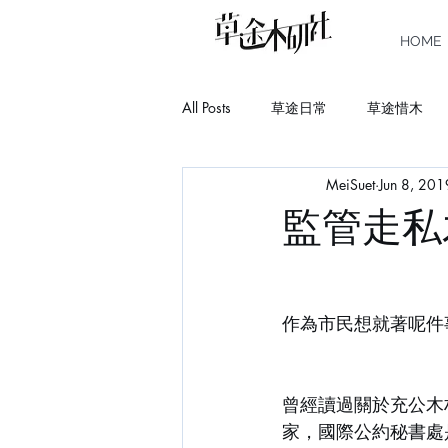
HOME
All Posts
草途日常
草途惜木
MeiSuet
Jun 8, 201
Story
Book
Learn
C
監管走私
作為市民想就著呢件
曾經讀過關於充公木
家，國際公約秘書處