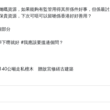
哋嘅資源，如果能夠有監管用得其所係件好事，但係最討
保貴資源，下次可唔可以留啲係香港好好善用？
個部分
學下嘢就好
#我應該要搵邊個問
？
140公噸走私檀木　贈故宮修繕古建築