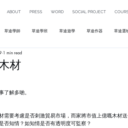
ABOUT
PRESS
WORD
SOCIAL PROJECT
COUR
草途學師
草途學班
草途遊學
草途作器
草途選
9
1 min read
ulture
木材
事了解多啲。
材需要考慮是否刺激貿易市場，而家將市值上億嘅木材送
是否知情？如知情是否有透明度可監察？