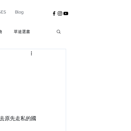
SES
Blog
物
草途選書
去原先走私的國