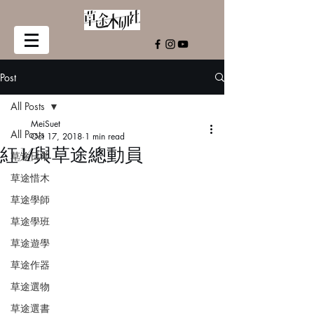
Post
All Posts
MeiSuet
All Posts
Oct 17, 2018
1 min read
紅M與草途總動員
草途日常
草途惜木
草途學師
草途學班
草途遊學
草途作器
草途選物
草途選書