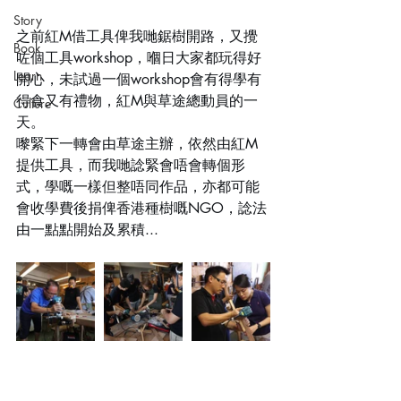
Story
之前紅M借工具俾我哋鋸樹開路，又攪
Book
咗個工具workshop，嗰日大家都玩得好
Learn
開心，未試過一個workshop會有得學有
得食又有禮物，紅M與草途總動員的一
Culture
天。
嚟緊下一轉會由草途主辦，依然由紅M
提供工具，而我哋諗緊會唔會轉個形
式，學嘅一樣但整唔同作品，亦都可能
會收學費後捐俾香港種樹嘅NGO，諗法
由一點點開始及累積...