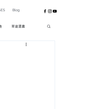
SES
Blog
物
草途選書