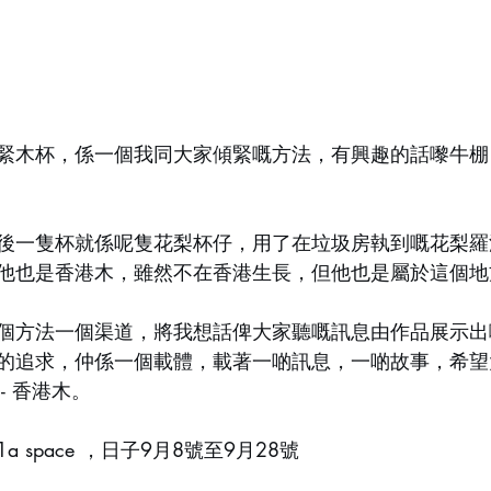
木杯，係一個我同大家傾緊嘅方法，有興趣的話嚟牛棚1a 
後一隻杯就係呢隻花梨杯仔，用了在垃圾房執到嘅花梨羅
他也是香港木，雖然不在香港生長，但他也是屬於這個地
個方法一個渠道，將我想話俾大家聽嘅訊息由作品展示出
的追求，仲係一個載體，載著一啲訊息，一啲故事，希望
- 香港木。
 space ，日子9月8號至9月28號