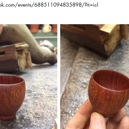
ok.com/events/688511094835898/?ti=icl