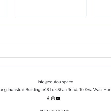
造香港樹傢具
舊木
info@coutou.space
ang Industrail Building, 108 Lok Shan Road, To Kwa Wan, Ho