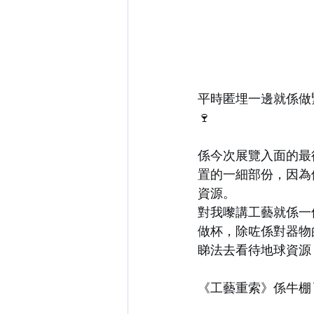
平時匿埋一邊就係做緊
🍷
係今次展覽入面的最
置的一細部份，因為
資源。
對我嚟講工藝就係一
做杯，除咗係對器物
睇法去看待地球資源 
《工藝重索》係牛棚1a