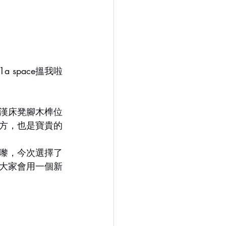
space搵我啦
漢床凳腳木榫位
方，也是寶貴的
嚟，今次選擇了
大家會用一個新