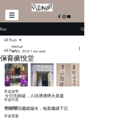
Post
All Posts
MeiSuet
All Posts
Jul 25, 2018
1 min read
保育廣悅堂
草途日常
草途惜木
草途學師
草途學班
草途遊學
今日先師誕，人頭湧湧煙火鼎盛
草途作器
草途選物
然後屋頂繼續漏水，地基繼續下沉
草途選書