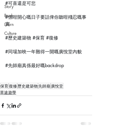
#可喜還是可悲
Story
Book
#係咁開心嘅日子要話俾你聽咁殘忍嘅事
實
Learn
Culture
#歷史建築物
#保育
#復修
#同場加映一年難得一開嘅廣悅堂內貌
#先師廟真係最好嘅backdrop
保育
復修
歷史建築物
先師廟
廣悅堂
草途遊學