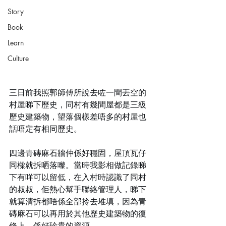
Story
Book
Learn
Culture
三日前我照郭師傅所說去咗一間丟空的
村屋睇下歷史，同村有幾間屋都是三級
歷史建築物，望落個樣差唔多的村屋也
話唔定有相同歷史。
四邊青磚麻石牆仲係好穩固，屋頂瓦仔
同樑就拆哂落嚟。當時我影相做記錄睇
下有咩可以留低，在入村時認識了同村
的叔叔，佢熱心幫手聯絡管理人，睇下
就算清拆都唔係全部拎去堆填，因為青
磚麻石可以再用於其他歷史建築物的復
修上，係好珍貴的資源。