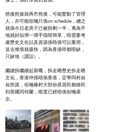
然後然後就再冇然後，可能驚動了管理
人，亦可能佢哋只係on schedule，總之
就係今日老房子已被拆剩一半，夷為平
地就好似彈一彈手指咁簡單，唔需要考
慮歷史文化以及資源係唔係可以重用，
送去堆填就最快，因為香港咩都唔缺，
只缺地（謬誤）。
繼續拆繼續起新嘅，拆走哂歷史拆走哂
文化，香港仲係唔係香港，定學同村叔
叔所講，佢哋條村大部份原居民都移民
到英國同何蘭，呢度已經唔係佢哋屋
企。