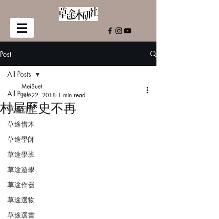
Post
All Posts
MeiSuet
All Posts
Jun 22, 2018
1 min read
村屋歷史不再
草途日常
草途惜木
草途學師
草途學班
草途遊學
草途作器
草途選物
草途選書