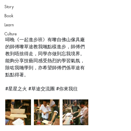
Story
Book
Learn
Culture
噚晚《一起進步班》有嚟自佛山傢具廠
的師傅嚟草途教我哋點樣進步，師傅們
教到唔捨得走，同學亦做到忘我境界。
能夠分享技藝同感受熱烈的學習氣氛，
除咗我哋學到，亦希望師傅們係草途有
點點得著。
#星星之火
#草途交流團
#你來我往