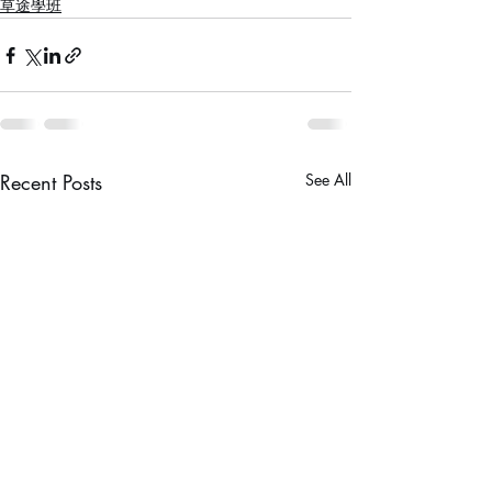
草途學班
Recent Posts
See All