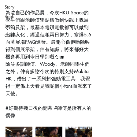
Story
為咗自己的作品展，今次HKU Space的
Book
學生們跟池師傅學點樣做到快靚正嘅展
Learn
示箱及架，最基本電鑽電批都可以做到
出神入化，經過佢哋兩日努力，塞爆5.5
Culture
向著展場PMQ進發。最開心係佢哋除咗
得到個展示架，仲有知識，將來都好大
機會再用到今日學到嘅💪🏿
除咗多謝師傅、Woody、老師同學生們
之外，仲有多謝今次的特別支持Makita 
HK，借出了一系列超強勁電工具，我覺
得一定係上天看見我呢個小fans而派來了
天使。
#好期待幾日後的開幕
#師傅是所有人的
偶像