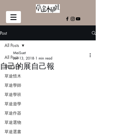
Post
All Posts
MeiSuet
All Posts
Jun 13, 2018
1 min read
自己的展自己報
草途日常
草途惜木
草途學師
草途學班
草途遊學
草途作器
草途選物
草途選書