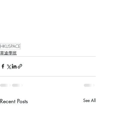
HKUSPACE
草途學班
Recent Posts
See All