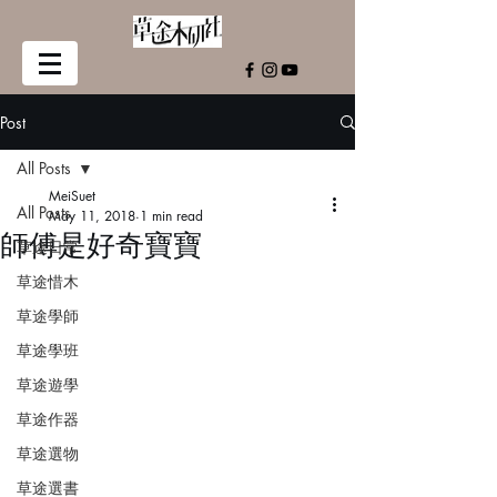
Post
All Posts
MeiSuet
All Posts
May 11, 2018
1 min read
師傅是好奇寶寶
草途日常
草途惜木
草途學師
草途學班
草途遊學
草途作器
草途選物
草途選書