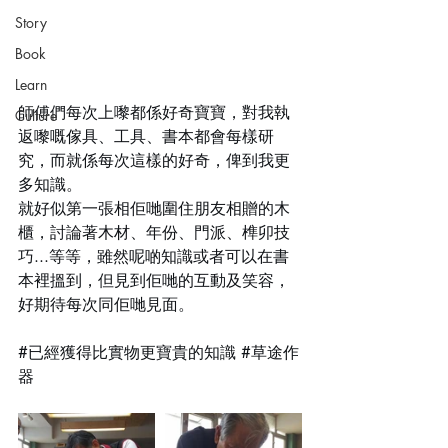
Story
Book
Learn
師傅們每次上嚟都係好奇寶寶，對我執
Culture
返嚟嘅傢具、工具、書本都會每樣研
究，而就係每次這樣的好奇，俾到我更
多知識。
就好似第一張相佢哋圍住朋友相贈的木
櫃，討論著木材、年份、門派、榫卯技
巧...等等，雖然呢啲知識或者可以在書
本裡搵到，但見到佢哋的互動及笑容，
好期待每次同佢哋見面。
#已經獲得比實物更寶貴的知識
#草途作
器