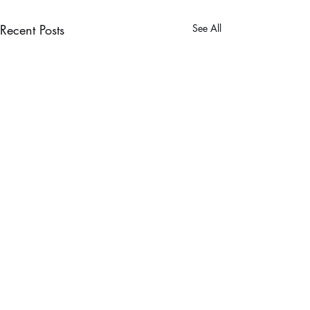
Recent Posts
See All
師傅們的教導
日式鉋的藝術
好幸運經常有師傅們的教導，
在草途上，我哋一