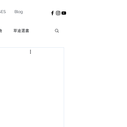
SES
Blog
物
草途選書