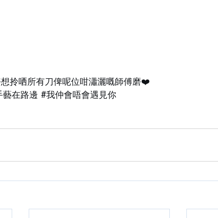
好想拎哂所有刀俾呢位咁瀟灑嘅師傅磨❤️
手藝在路邊
#我仲會唔會遇見你