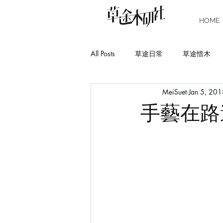
HOME
All Posts
草途日常
草途惜木
MeiSuet
Jan 5, 20
Story
Book
Learn
C
手藝在路