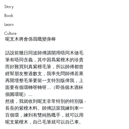
Story
Book
Learn
Culture
呢支木將會係我嘅變身棒
話說前幾日同波師傅講開用唔同木做毛
筆有唔同含義，其中因爲紫檀木的珍貴
而好難買到真紫檀毛筆，所以師傅都曾
經幫朋友整過數支，我率先問師傅若果
再開壇整毛筆要留一支特別版俾我，上
面要有個環轉呀轉呀...（即係個木酒杯
個圓環呢）...
然後，我就收到呢支非常特別的特別版 - 
長長的紫檀木料。師傅話當我練到車一
百個環，練到有雙純熟嘅手，就可以用
呢支紫檀木，自己毛筆就可以自己車。