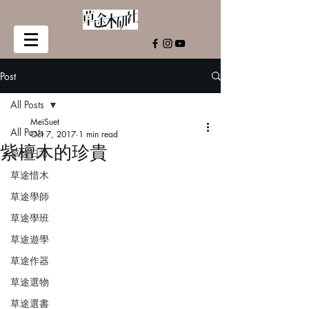
Post
All Posts
MeiSuet
All Posts
Oct 7, 2017
1 min read
紫檀木的珍貴
草途日常
草途惜木
草途學師
草途學班
草途遊學
草途作器
草途選物
草途選書