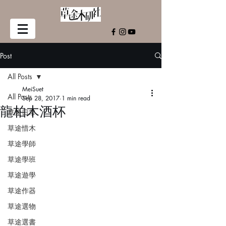
Post
All Posts
MeiSuet
All Posts
Sep 28, 2017
1 min read
龍柏木酒杯
草途日常
草途惜木
草途學師
草途學班
草途遊學
草途作器
草途選物
草途選書