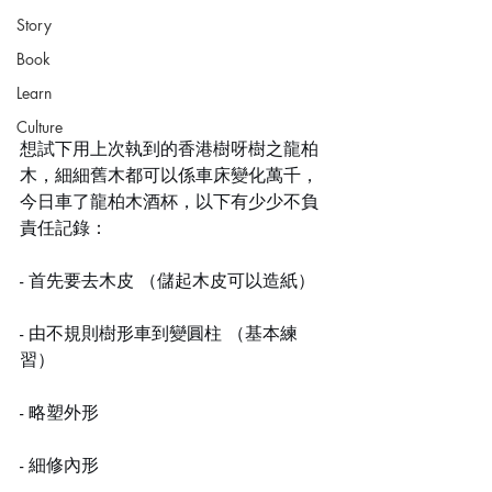
Story
Book
Learn
Culture
想試下用上次執到的香港樹呀樹之龍柏
木，細細舊木都可以係車床變化萬千，
今日車了龍柏木酒杯，以下有少少不負
責任記錄：
- 首先要去木皮 （儲起木皮可以造紙）
- 由不規則樹形車到變圓柱 （基本練
習）
- 略塑外形 
- 細修內形