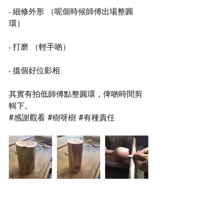
- 細修外形 （呢個時候師傅出場整圓
環）
- 打磨 （輕手啲）
- 搵個好位影相
其實有拍低師傅點整圓環，俾啲時間剪
輯下。
#感謝觀看
#樹呀樹
#有種責任